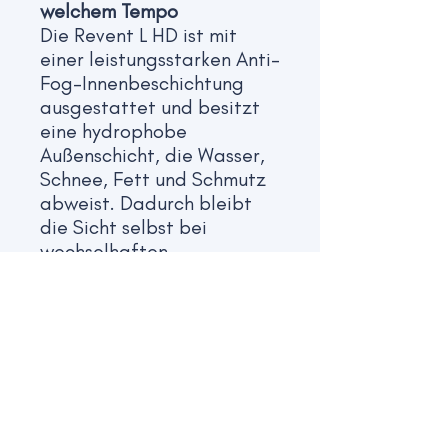
welchem Tempo
Die Revent L HD ist mit
einer leistungsstarken Anti-
Fog-Innenbeschichtung
ausgestattet und besitzt
eine hydrophobe
Außenschicht, die Wasser,
Schnee, Fett und Schmutz
abweist. Dadurch bleibt
die Sicht selbst bei
wechselhaften
Bedingungen dauerhaft
klar.
Das silikonbeschichtete
Kopfband garantiert
sicheren Halt auf jedem
Helm.
Technische Daten