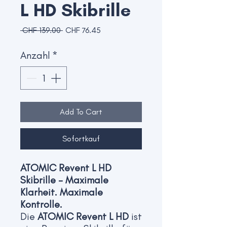
L HD Skibrille
Standardpreis
Sale-
 CHF 139.00 
CHF 76.45
Preis
Anzahl
*
Add To Cart
Sofortkauf
ATOMIC Revent L HD
Skibrille – Maximale
Klarheit. Maximale
Kontrolle.
Die
ATOMIC Revent L HD
ist