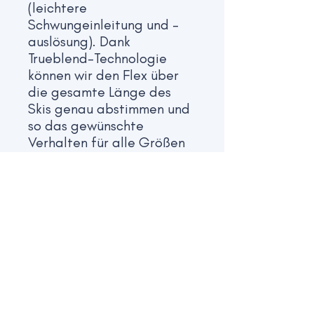
(leichtere
Schwungeinleitung und -
auslösung). Dank
Trueblend-Technologie
können wir den Flex über
die gesamte Länge des
Skis genau abstimmen und
so das gewünschte
Verhalten für alle Größen
erzielen.
3 TI CONSTRUCTION
3 TI-KONSTRUKTION:
Rennflex und
Fahrpräzision. Eine von
unseren Athleten getestete
Lösung; entwickelt, um als
Einheit mit dem Trueblend
Race-Holzkern zu