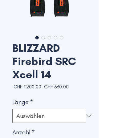
BLIZZARD
Firebird SRC
Xcell 14
Standardpreis
Sale-
 CHF 1'200.00 
CHF 660.00
Preis
Länge
*
Anzahl
*