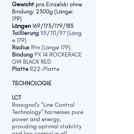
Gewicht
pro Einzelski ohne
Bindung: 2300g (Länge:
179)
Längen
169/173/179/183
Taillierung
115/70/97 (Läng
e 179)
Radius
19m (Länge 179)
Bindung
PX 14 ROCKERACE
GW BLACK RED
Platte
R22-Platte
TECHNOLOGIE
LCT
Rossignol's "Line Control
Technology" harnesses pure
power and energy,
providing optimal stability
and line control in all