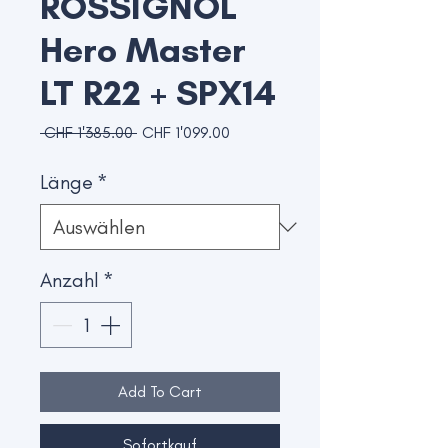
ROSSIGNOL
Hero Master
LT R22 + SPX14
Standardpreis
Sale-
 CHF 1'385.00 
CHF 1'099.00
Preis
Länge
*
Anzahl
*
Add To Cart
Sofortkauf