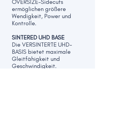
OVERSIZE-Sidecuts
ermöglichen größere
Wendigkeit, Power und
Kontrolle.
SINTERED UHD BASE
Die VERSINTERTE UHD-
BASIS bietet maximale
Gleitfähigkeit und
Geschwindigkeit.
BEECH PEFC WOOD CORE
Der PEFC-zertifizierter
Buchenholzkern bietet
optimierte Feuchtigkeit
und Stabilität unter
Verwendung von
Materialien, die dazu
beitragen, die