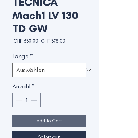
TECNICA
Mach1 LV 130
TD GW
Standardpreis
Sale-
 CHF 630.00 
CHF 378.00
Preis
Länge
*
Anzahl
*
Add To Cart
Sofortkauf