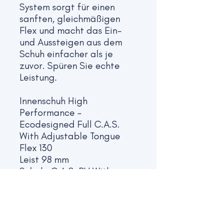
System sorgt für einen
sanften, gleichmäßigen
Flex und macht das Ein-
und Aussteigen aus dem
Schuh einfacher als je
zuvor. Spüren Sie echte
Leistung.
Innenschuh
High
Performance -
Ecodesigned Full C.A.S.
With Adjustable Tongue
Flex
130
Leist
98 mm
Schale
C.A.S. PU With
Power Frame And Single
Quick Instep
Power Strap
Performance
Elastic Power Lock Strap -