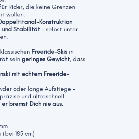
ür Rider, die keine Grenzen
ht wollen.
Doppeltitanal-Konstruktion
 und Stabilität
– selbst unter
en.
klassischen
Freeride-Skis
in
rät sein
geringes Gewicht
, dass
renski mit echtem Freeride-
owder oder lange Aufstiege –
 präzise und ultraschnell.
–
er bremst Dich nie aus.
 mm
i (bei 185 cm)