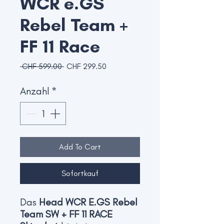
WCR e.GS
Rebel Team +
FF 11 Race
Standardpreis
Sale-
 CHF 599.00 
CHF 299.50
Preis
Anzahl
*
Add To Cart
Sofortkauf
Das
Head WCR E.GS Rebel
Team SW + FF 11 RACE